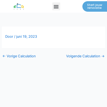
Spring
Menu
Start jouw
renovatie
naar
de
inhoud
Door
/
juni 19, 2023
←
Vorige Calculation
Volgende Calculation
→