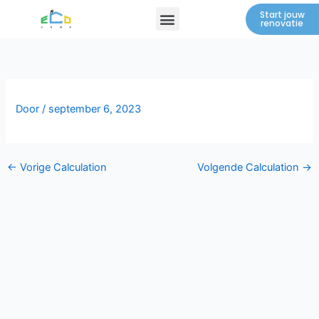
Spring
Menu
Start jouw
renovatie
naar
de
inhoud
Door
/
september 6, 2023
←
Vorige Calculation
Volgende Calculation
→