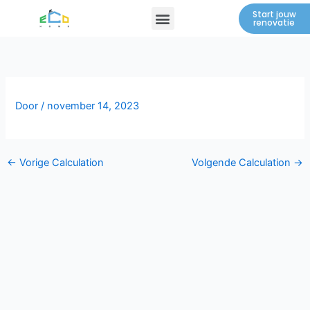
Spring
Menu
Start jouw
renovatie
naar
de
inhoud
Door
/
november 14, 2023
←
Vorige Calculation
Volgende Calculation
→