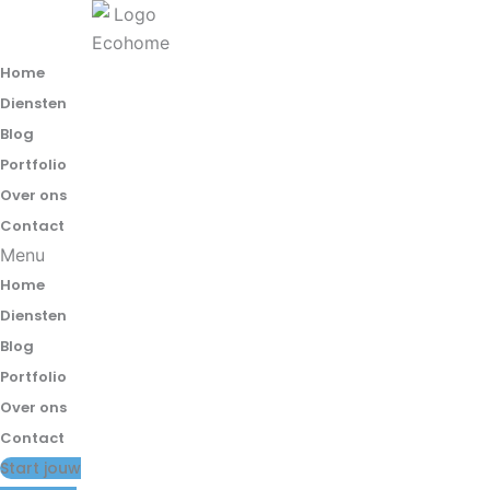
Spring
naar
de
Home
inhoud
Diensten
Blog
Portfolio
Over ons
Contact
Menu
Home
Diensten
Blog
Portfolio
Over ons
Contact
Start jouw