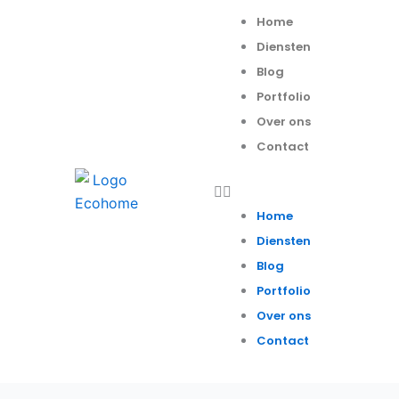
Spring
Menu
Home
naar
Diensten
de
Blog
inhoud
Portfolio
Over ons
Contact
Home
Diensten
Blog
Portfolio
Over ons
Contact