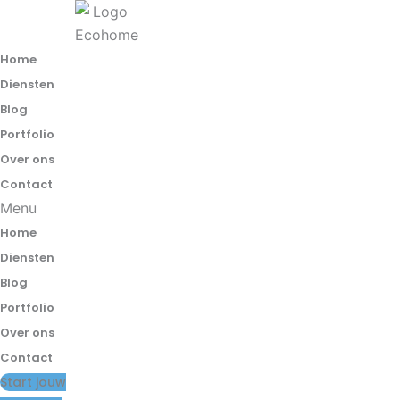
Spring
naar
de
Home
inhoud
Diensten
Blog
Portfolio
Over ons
Contact
Menu
Home
Diensten
Blog
Portfolio
Over ons
Contact
Start jouw