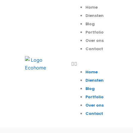
Spring
Menu
Home
naar
Diensten
de
Blog
inhoud
Portfolio
Over ons
Contact
Home
Diensten
Blog
Portfolio
Over ons
Contact