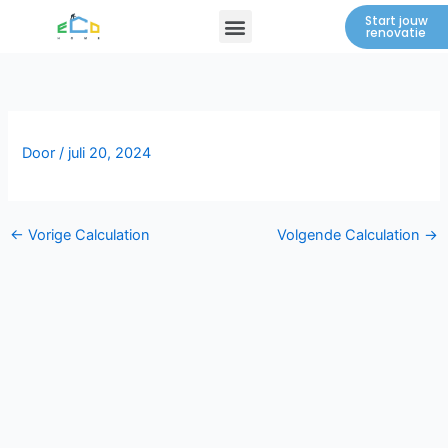
Spring
Menu
Start jouw
renovatie
naar
de
inhoud
Door
/
juli 20, 2024
←
Vorige Calculation
Volgende Calculation
→