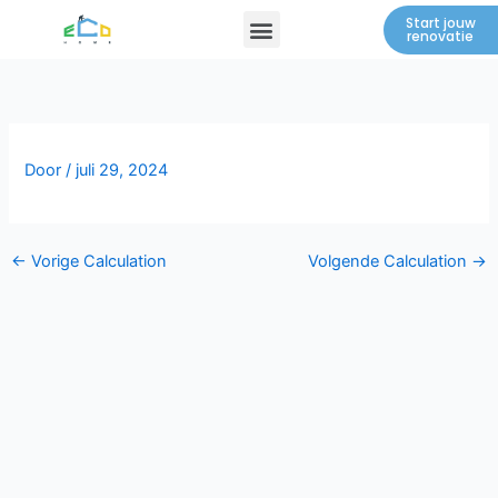
Spring
Menu
Start jouw
renovatie
naar
de
inhoud
Door
/
juli 29, 2024
←
Vorige Calculation
Volgende Calculation
→