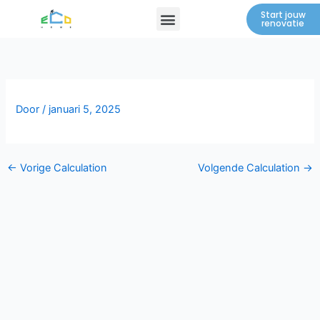
Spring
Menu
Start jouw
renovatie
naar
de
inhoud
Door
/
januari 5, 2025
←
Vorige Calculation
Volgende Calculation
→