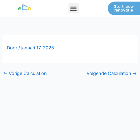
Spring
Menu
Start jouw
renovatie
naar
de
inhoud
Door
/
januari 17, 2025
←
Vorige Calculation
Volgende Calculation
→