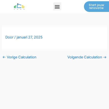
Spring
Menu
Start jouw
renovatie
naar
de
inhoud
Door
/
januari 27, 2025
←
Vorige Calculation
Volgende Calculation
→