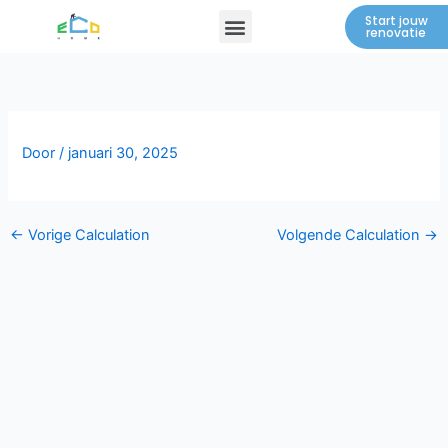
Spring
Menu
Start jouw
renovatie
naar
de
inhoud
Door
/
januari 30, 2025
←
Vorige Calculation
Volgende Calculation
→