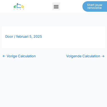
Spring
Menu
Start jouw
renovatie
naar
de
inhoud
Door
/
februari 5, 2025
←
Vorige Calculation
Volgende Calculation
→