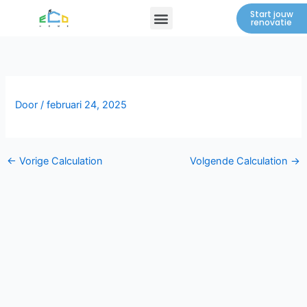
Spring
Menu
Start jouw
renovatie
naar
de
inhoud
Door
/
februari 24, 2025
←
Vorige Calculation
Volgende Calculation
→