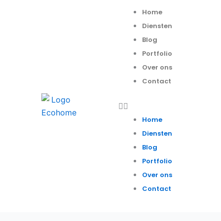
Spring
Menu
Home
naar
Diensten
de
Blog
inhoud
Portfolio
Over ons
Contact
Home
Diensten
Blog
Portfolio
Over ons
Contact