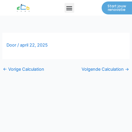
Spring
Menu
Start jouw
renovatie
naar
de
inhoud
Door
/
april 22, 2025
←
Vorige Calculation
Volgende Calculation
→