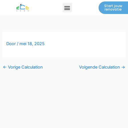
Spring
Menu
Start jouw
renovatie
naar
de
inhoud
Door
/
mei 18, 2025
←
Vorige Calculation
Volgende Calculation
→