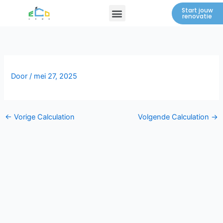
Spring
Menu
Start jouw
renovatie
naar
de
inhoud
Door
/
mei 27, 2025
←
Vorige Calculation
Volgende Calculation
→