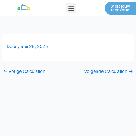
Spring
Menu
Start jouw
renovatie
naar
de
inhoud
Door
/
mei 28, 2025
←
Vorige Calculation
Volgende Calculation
→