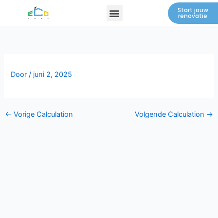
Spring
Menu
Start jouw
renovatie
naar
de
inhoud
Door
/
juni 2, 2025
←
Vorige Calculation
Volgende Calculation
→