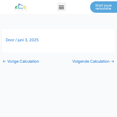
Spring
Menu
Start jouw
renovatie
naar
de
inhoud
Door
/
juni 3, 2025
←
Vorige Calculation
Volgende Calculation
→