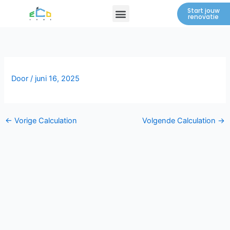
Spring
Menu
Start jouw
renovatie
naar
de
inhoud
Door
/
juni 16, 2025
←
Vorige Calculation
Volgende Calculation
→