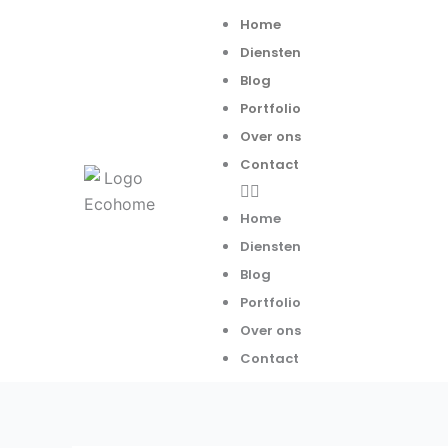
Spring
Menu
Home
naar
Diensten
de
Blog
inhoud
Portfolio
Over ons
Contact
Home
Diensten
Blog
Portfolio
Over ons
Contact