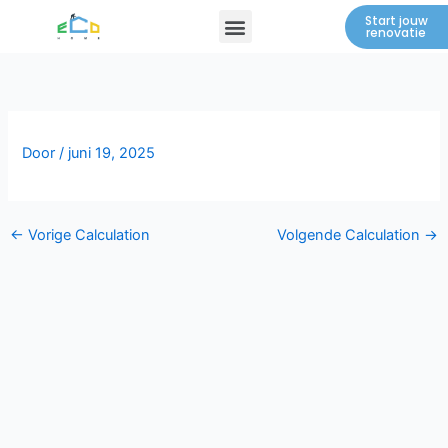
Spring
Menu
Start jouw
renovatie
naar
de
inhoud
Door
/
juni 19, 2025
←
Vorige Calculation
Volgende Calculation
→