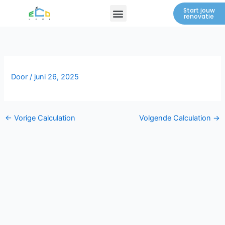
Spring
Menu
Start jouw
renovatie
naar
de
inhoud
Door
/
juni 26, 2025
←
Vorige Calculation
Volgende Calculation
→