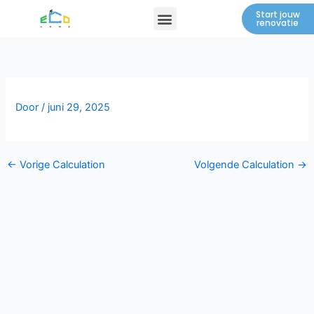
Spring
Menu
Start jouw
renovatie
naar
de
inhoud
Door
/
juni 29, 2025
←
Vorige Calculation
Volgende Calculation
→