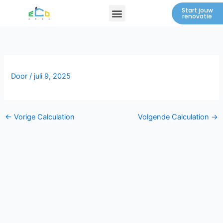
Spring
Menu
Start jouw
renovatie
naar
de
inhoud
Door
/
juli 9, 2025
←
Vorige Calculation
Volgende Calculation
→