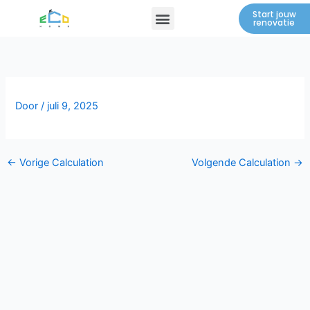
Spring
Menu
Start jouw
renovatie
naar
de
inhoud
Door
/
juli 9, 2025
←
Vorige Calculation
Volgende Calculation
→