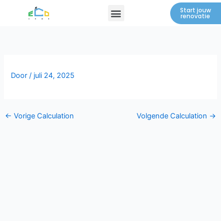
Spring
Menu
Start jouw
renovatie
naar
de
inhoud
Door
/
juli 24, 2025
←
Vorige Calculation
Volgende Calculation
→