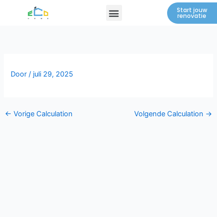
Spring
Menu
Start jouw
renovatie
naar
de
inhoud
Door
/
juli 29, 2025
←
Vorige Calculation
Volgende Calculation
→