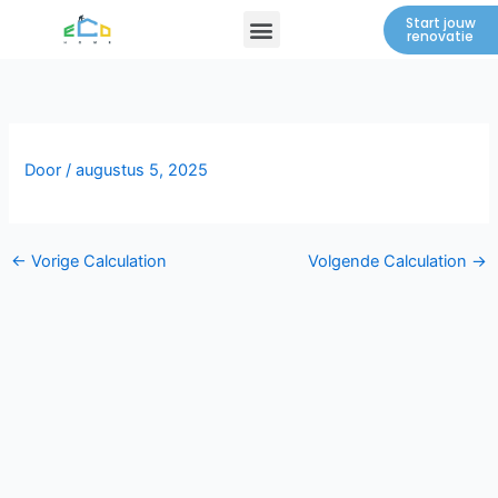
Spring
Menu
Start jouw
renovatie
naar
de
inhoud
Door
/
augustus 5, 2025
←
Vorige Calculation
Volgende Calculation
→