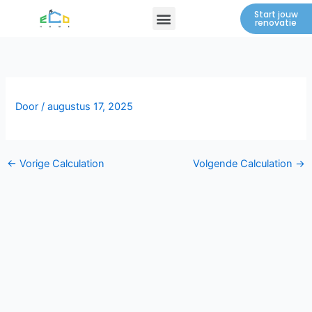
Spring
Menu
Start jouw
renovatie
naar
de
inhoud
Door
/
augustus 17, 2025
←
Vorige Calculation
Volgende Calculation
→