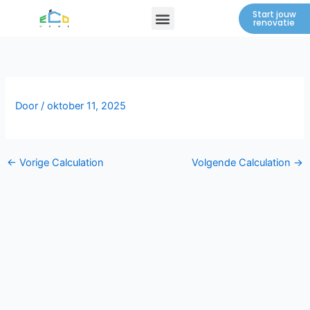
Spring
Menu
Start jouw
renovatie
naar
de
inhoud
Door
/
oktober 11, 2025
←
Vorige Calculation
Volgende Calculation
→