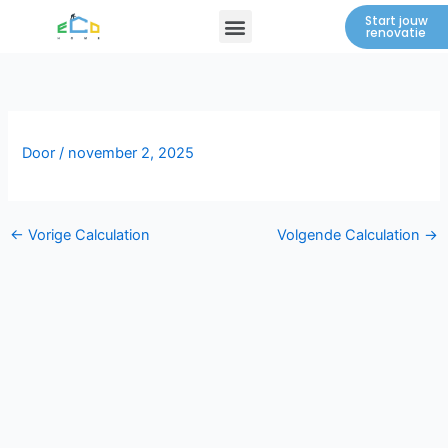
Spring
Menu
Start jouw
renovatie
naar
de
inhoud
Door
/
november 2, 2025
←
Vorige Calculation
Volgende Calculation
→