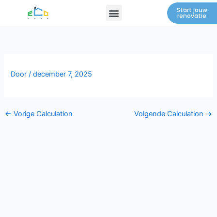
Spring
Menu
Start jouw
renovatie
naar
de
inhoud
Door
/
december 7, 2025
←
Vorige Calculation
Volgende Calculation
→