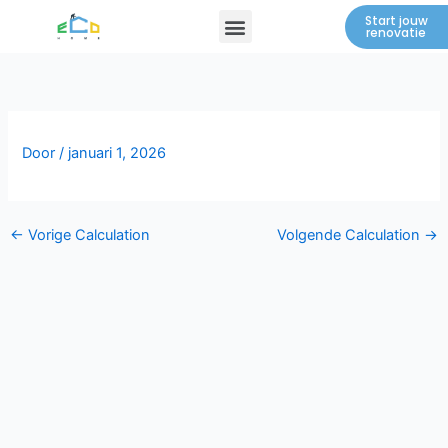
Spring
Menu
Start jouw
renovatie
naar
de
inhoud
Door
/
januari 1, 2026
←
Vorige Calculation
Volgende Calculation
→