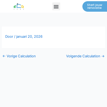
Spring
Menu
Start jouw
renovatie
naar
de
inhoud
Door
/
januari 20, 2026
←
Vorige Calculation
Volgende Calculation
→