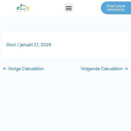
Spring
Menu
Start jouw
renovatie
naar
de
inhoud
Door
/
januari 21, 2026
←
Vorige Calculation
Volgende Calculation
→