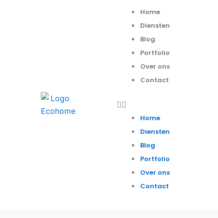
Spring
Menu
Home
naar
Diensten
de
Blog
inhoud
Portfolio
Over ons
Contact
Home
Diensten
Blog
Portfolio
Over ons
Contact