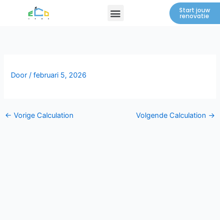
Spring
Menu
Start jouw
renovatie
naar
de
inhoud
Door
/
februari 5, 2026
←
Vorige Calculation
Volgende Calculation
→