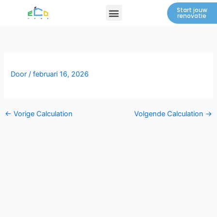
Spring
Menu
Start jouw
renovatie
naar
de
inhoud
Door
/
februari 16, 2026
←
Vorige Calculation
Volgende Calculation
→