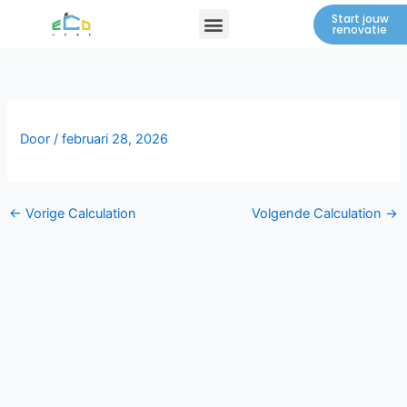
Spring
Menu
Start jouw
renovatie
naar
de
inhoud
Door
/
februari 28, 2026
←
Vorige Calculation
Volgende Calculation
→