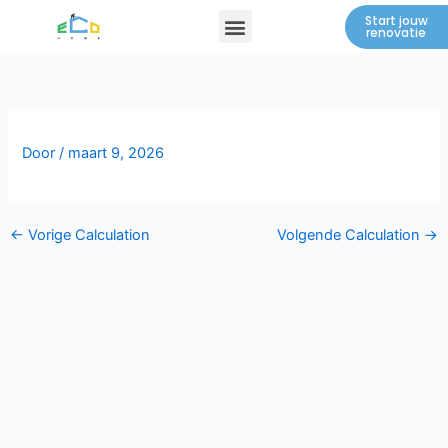
Spring
Menu
Start jouw
renovatie
naar
de
inhoud
Door
/
maart 9, 2026
←
Vorige Calculation
Volgende Calculation
→