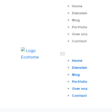
Spring
Menu
Home
naar
Diensten
de
Blog
inhoud
Portfolio
Over ons
Contact
Home
Diensten
Blog
Portfolio
Over ons
Contact