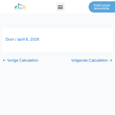
Spring
Menu
Start jouw
renovatie
naar
de
inhoud
Door
/
april 8, 2026
←
Vorige Calculation
Volgende Calculation
→