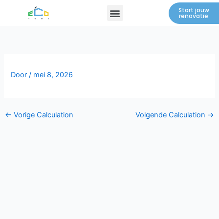
Spring
Menu
Start jouw
renovatie
naar
de
inhoud
Door
/
mei 8, 2026
←
Vorige Calculation
Volgende Calculation
→