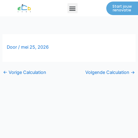
Spring
Menu
Start jouw
renovatie
naar
de
inhoud
Door
/
mei 25, 2026
←
Vorige Calculation
Volgende Calculation
→