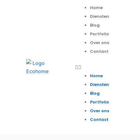
Spring
Menu
Home
naar
Diensten
de
Blog
inhoud
Portfolio
Over ons
Contact
Home
Diensten
Blog
Portfolio
Over ons
Contact