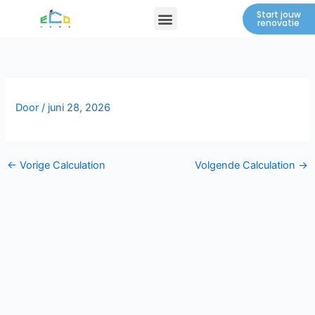
Spring
Menu
Start jouw
renovatie
naar
de
inhoud
Door
/
juni 28, 2026
←
Vorige Calculation
Volgende Calculation
→